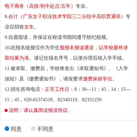
电子商务（高技/初中起点/五年）
专业。
8.
会计（广东女子职业技术学院三二分段中高职贯通班）
专
业仅招收
女生
。
9.自愿报读，并保证在校读书期间遵守校纪校规。
10.此报名链接仅作为学生
预报名报读通道
，
以学校最终录
取结果为准
。
请记住报名序号，
以便办理后续入学手续。
11.被录取、缴费后，学校将发出《录取通知书》、《入学
须知》及《缴费通知书》，请按要求
缴费保留学位
。
12.招生咨询电话：
正常工作日
：8：30—11：45，14：15—
15：45，020-82374518、82340319、82351259
说明：请认真阅读报读协议。
同意
不同意