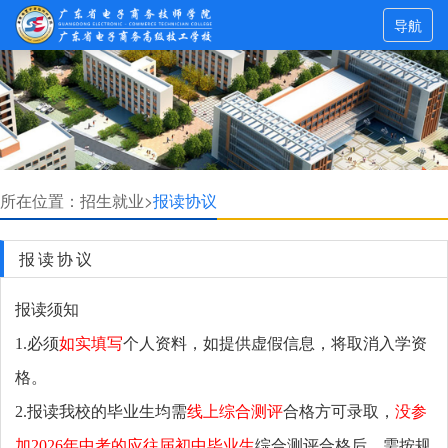
导航
所在位置：
招生就业>
报读协议
报读协议
报读须知
1.必须
如实填写
个人资料，如提供虚假信息，将取消入学资
格。
2.报读我校的毕业生均需
线上综合测评
合格方可录取，
没参
加2026年中考的应往届初中毕业生
综合测评合格后，需按规