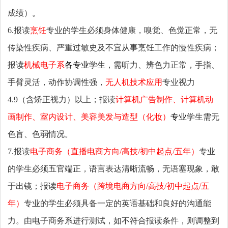
成绩）。
6.报读
烹饪
专业的学生必须身体健康，嗅觉、色觉正常，无
传染性疾病、严重过敏史及不宜从事烹饪工作的慢性疾病；
报读
机械电子系
各专业
学生，需听力、辨色力正常，手指、
手臂灵活，动作协调性强，
无人机技术应用
专业视力
4.9（含矫正视力）以上；报读
计算机广告制作、计算机动
画制作、室内设计、美容美发与造型（化妆）
专业
学生需无
色盲、色弱情况。
7.报读
电子商务（直播电商方向/高技/初中起点/五年）
专业
的学生必须五官端正，语言表达清晰流畅，无语塞现象，敢
于出镜；报读
电子商务（跨境电商方向/高技/初中起点/五
年）
专业的学生必须具备一定的英语基础和良好的沟通能
力。由电子商务系进行测试，如不符合报读条件，则调整到